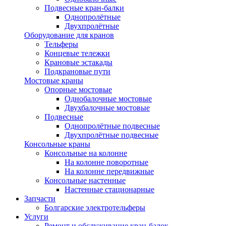
Подвесные кран-балки
Однопролётные
Двухпролётные
Оборудование для кранов
Тельферы
Концевые тележки
Крановые эстакады
Подкрановые пути
Мостовые краны
Опорные мостовые
Однобалочные мостовые
Двухбалочные мостовые
Подвесные
Однопролётные подвесные
Двухпролётные подвесные
Консольные краны
Консольные на колонне
На колонне поворотные
На колонне передвижные
Консольные настенные
Настенные стационарные
Запчасти
Болгарские электротельферы
Услуги
Ремонт и обслуживание кран-балок