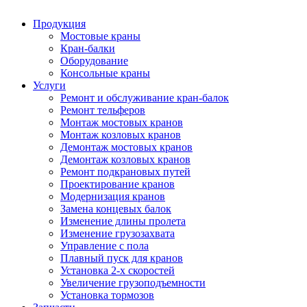
Продукция
Мостовые краны
Кран-балки
Оборудование
Консольные краны
Услуги
Ремонт и обслуживание кран-балок
Ремонт тельферов
Монтаж мостовых кранов
Монтаж козловых кранов
Демонтаж мостовых кранов
Демонтаж козловых кранов
Ремонт подкрановых путей
Проектирование кранов
Модернизация кранов
Замена концевых балок
Изменение длины пролета
Изменение грузозахвата
Управление с пола
Плавный пуск для кранов
Установка 2-х скоростей
Увеличение грузоподъемности
Установка тормозов