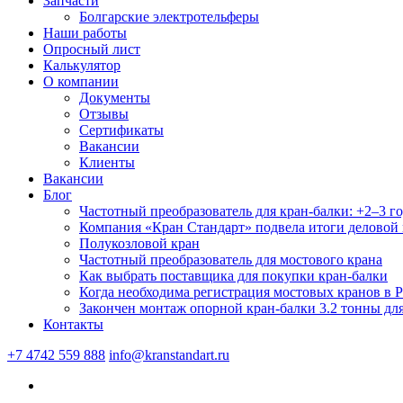
Запчасти
Болгарские электротельферы
Наши работы
Опросный лист
Калькулятор
О компании
Документы
Отзывы
Сертификаты
Вакансии
Клиенты
Вакансии
Блог
Частотный преобразователь для кран-балки: +2–3 го
Компания «Кран Стандарт» подвела итоги деловой 
Полукозловой кран
Частотный преобразователь для мостового крана
Как выбрать поставщика для покупки кран-балки
Когда необходима регистрация мостовых кранов в Р
Закончен монтаж опорной кран-балки 3.2 тонны дл
Контакты
+7 4742 559 888
info@kranstandart.ru