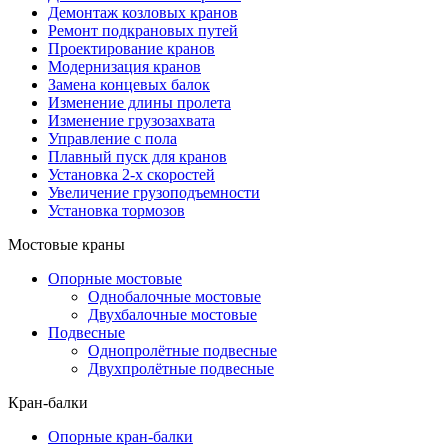
Демонтаж козловых кранов
Ремонт подкрановых путей
Проектирование кранов
Модернизация кранов
Замена концевых балок
Изменение длины пролета
Изменение грузозахвата
Управление с пола
Плавный пуск для кранов
Установка 2-х скоростей
Увеличение грузоподъемности
Установка тормозов
Мостовые краны
Опорные мостовые
Однобалочные мостовые
Двухбалочные мостовые
Подвесные
Однопролётные подвесные
Двухпролётные подвесные
Кран-балки
Опорные кран-балки