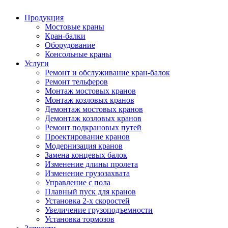
Продукция
Мостовые краны
Кран-балки
Оборудование
Консольные краны
Услуги
Ремонт и обслуживание кран-балок
Ремонт тельферов
Монтаж мостовых кранов
Монтаж козловых кранов
Демонтаж мостовых кранов
Демонтаж козловых кранов
Ремонт подкрановых путей
Проектирование кранов
Модернизация кранов
Замена концевых балок
Изменение длины пролета
Изменение грузозахвата
Управление с пола
Плавный пуск для кранов
Установка 2-х скоростей
Увеличение грузоподъемности
Установка тормозов