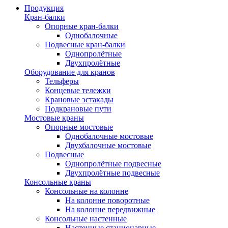
Продукция
Кран-балки
Опорные кран-балки
Однобалочные
Подвесные кран-балки
Однопролётные
Двухпролётные
Оборудование для кранов
Тельферы
Концевые тележки
Крановые эстакады
Подкрановые пути
Мостовые краны
Опорные мостовые
Однобалочные мостовые
Двухбалочные мостовые
Подвесные
Однопролётные подвесные
Двухпролётные подвесные
Консольные краны
Консольные на колонне
На колонне поворотные
На колонне передвижные
Консольные настенные
Настенные стационарные