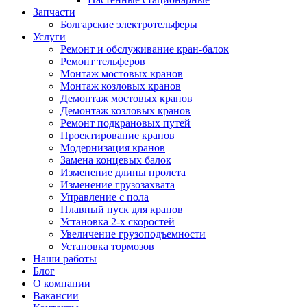
Запчасти
Болгарские электротельферы
Услуги
Ремонт и обслуживание кран-балок
Ремонт тельферов
Монтаж мостовых кранов
Монтаж козловых кранов
Демонтаж мостовых кранов
Демонтаж козловых кранов
Ремонт подкрановых путей
Проектирование кранов
Модернизация кранов
Замена концевых балок
Изменение длины пролета
Изменение грузозахвата
Управление с пола
Плавный пуск для кранов
Установка 2-х скоростей
Увеличение грузоподъемности
Установка тормозов
Наши работы
Блог
О компании
Вакансии