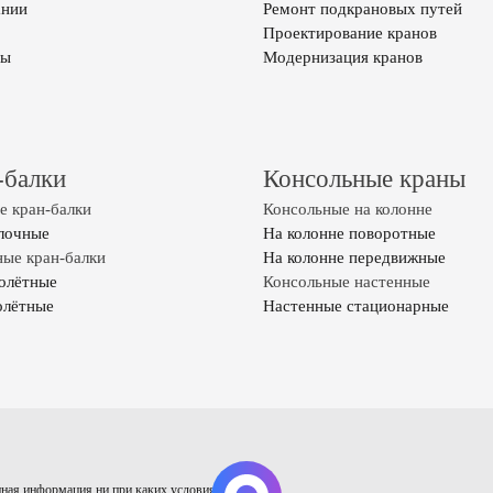
ании
Ремонт подкрановых путей
Проектирование кранов
ты
Модернизация кранов
-балки
Консольные краны
 кран-балки
Консольные на колонне
лочные
На колонне поворотные
ые кран-балки
На колонне передвижные
олётные
Консольные настенные
олётные
Настенные стационарные
ная информация ни при каких условиях