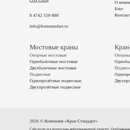
СОУТ2026
О комп
Блог
Контак
8 4742 559 888
info@kranstandart.ru
Мостовые краны
Кран
Опорные мостовые
Опорные
Однобалочные мостовые
Одноба
Двухбалочные мостовые
Подвесн
Подвесные
Однопр
Однопролётные подвесные
Двухпр
Двухпролётные подвесные
2026 © Компания «Кран Стандарт»
Сайт носит исключительно информационный характер. Опубликован