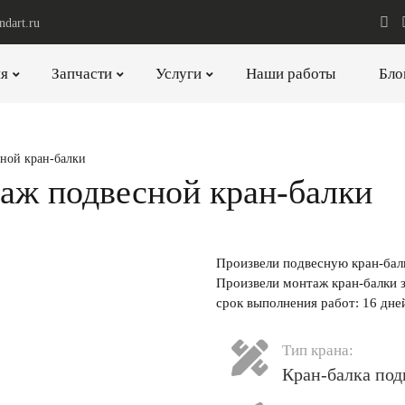
ndart.ru
я
Запчасти
Услуги
Наши работы
Бло
ной кран-балки
аж подвесной кран-балки
Произвели подвесную кран-балк
Произвели монтаж кран-балки з
срок выполнения работ: 16 дне
Тип крана:
Кран-балка под