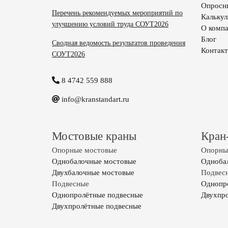
Опросн
Перечень рекомендуемых мероприятий по
Калькул
улучшению условий труда СОУТ2026
О комп
Блог
Сводная ведомость результатов проведения
Контак
СОУТ2026
8 4742 559 888
info@kranstandart.ru
Мостовые краны
Кран
Опорные мостовые
Опорные
Однобалочные мостовые
Одноба
Двухбалочные мостовые
Подвесн
Подвесные
Однопр
Однопролётные подвесные
Двухпр
Двухпролётные подвесные