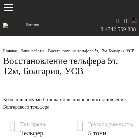
ПРОДУКЦИЯ
Мостовые краны
УСЛУГИ
8 4742 559 888
Кран-балки
Ремонт и обслуживание кран-балок
ЗАПЧАСТИ
Главная
/
Наши работы
/
Восстановление тельфера 5т, 12м, Болгария, УСВ
Оборудование
Ремонт тельферов
Болгарские электротельферы
Восстановление тельфера 5т,
12м, Болгария, УСВ
Консольные краны
Монтаж мостовых кранов
Монтаж козловых кранов
Компанией «Кран Стандарт» выполнено восстановление
Демонтаж мостовых кранов
О КОМПАНИИ
Болгарского тельфера
Демонтаж козловых кранов
Документы
Тип крана:
Грузоподъемность:
Тельфер
5 тонн
Ремонт подкрановых путей
Отзывы
БЛОГ