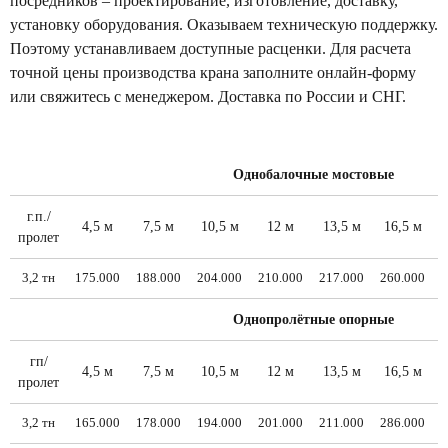
посредников – проектирование, изготовление, доставку,
установку оборудования. Оказываем техническую поддержку.
Поэтому устанавливаем доступные расценки. Для расчета
точной цены производства крана заполните онлайн-форму
или свяжитесь с менеджером. Доставка по России и СНГ.
Однобалочные мостовые
г.п./
4,5 м
7,5 м
10,5 м
12 м
13,5 м
16,5 м
пролет
3,2 тн
175.000
188.000
204.000
210.000
217.000
260.000
2
Однопролётные опорные
гп/
4,5 м
7,5 м
10,5 м
12 м
13,5 м
16,5 м
пролет
3,2 тн
165.000
178.000
194.000
201.000
211.000
286.000
3