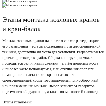
Проектирование кранов
Сертификаты
Частотный преобразователь для кран-балки: +2–3 года ресур
Этапы монтажа козловых кранов
Модернизация кранов
Вакансии
Компания «Кран Стандарт» подвела итоги деловой миссии 
и кран-балок
Замена концевых балок
Клиенты
Полукозловой кран
Монтаж козловых кранов начинается с осмотра территории
Изменение длины пролета
Частотный преобразователь для мостового крана
его размещения – есть ли подъездные пути для специальной
техники, достаточно ли места для установки. Разрабатывается
Изменение грузозахвата
Как выбрать поставщика для покупки кран-балки
проект производства работ. Сборка конструкции может
проводиться различными схемами – путём поднятия моста
Управление с пола
Когда необходима регистрация мостовых кранов в Ростехна
(наиболее часто используемая) или стягивания опор при
помощи полиспаста (такие краны называют
Плавный пуск для кранов
Закончен монтаж опорной кран-балки 3.2 тонны для компа
самовозводимые), кроме того выполняем полносборочный
или поэлементный монтаж. Выбор зависит от габаритов
Установка 2-х скоростей
подъемного оборудования, а также возможностей площадки.
Увеличение грузоподъемности
Этапы установки: