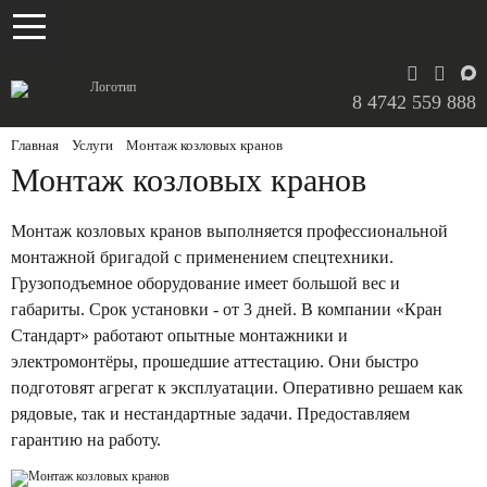
ПРОДУКЦИЯ
Мостовые краны
УСЛУГИ
8 4742 559 888
Кран-балки
Ремонт и обслуживание кран-балок
ЗАПЧАСТИ
Главная
/
Услуги
/
Монтаж козловых кранов
Монтаж козловых кранов
Оборудование
Ремонт тельферов
Болгарские электротельферы
Монтаж козловых кранов выполняется профессиональной
Консольные краны
Монтаж мостовых кранов
монтажной бригадой с применением спецтехники.
Грузоподъемное оборудование имеет большой вес и
Монтаж козловых кранов
габариты. Срок установки - от 3 дней. В компании «Кран
Стандарт» работают опытные монтажники и
Демонтаж мостовых кранов
электромонтёры, прошедшие аттестацию. Они быстро
О КОМПАНИИ
подготовят агрегат к эксплуатации. Оперативно решаем как
Демонтаж козловых кранов
рядовые, так и нестандартные задачи. Предоставляем
Документы
гарантию на работу.
Ремонт подкрановых путей
Отзывы
БЛОГ